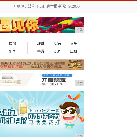
互联网违法和不良信息举报电话：962000
广告
楼盘
理财
疾病
养生
出国
手游
网游
单机
广告