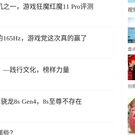
一，游戏狂魔红魔11 Pro评测
视
165Hz，游戏党这次真的赢了
盘
8
中
》—践行文化，榜样力量
刘
配
骁龙8s Gen4，8s至尊不存在
挑
哪些？