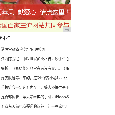
广告
度排行
消除宫颈癌 科普宣传进校园
江西陈方程：中医世家薪火相传，妙手仁心
有口皆碑
探析：《甄嬛传》欣常在有没有女儿，《琅
琊榜》静妃进宫多少年？
好皮肤是养出来的，这6个保养小秘诀，让
你的皮肤越来越好
手机扩容一定选对内存卡，够大够快才是王
道！
是否都留着，苹果最经典的手机，iPhone4S
黑白情侣手机
对京东天猫电商渠道的误解，让一些家电厂