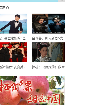
广告
觉焦点
点：身世凄惨的3位
金喜善、周元新剧5大
0后明星，个个在逆境
烧脑看点！被封2020最
闪闪发光
精彩的穿越韩剧
蓓穿“挂脖”衣真美，
探析：《甄嬛传》欣常
西裤高筒靴气质出
在有没有女儿，《琅琊
，一头卷毛更加迷人
榜》静妃进宫多少年？