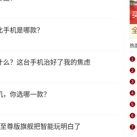
比手机是哪款？
热
1
什么？这台手机治好了我的焦虑
2
3
机，你选哪一款？
4
5
6
8至尊版旗舰把智能玩明白了
7