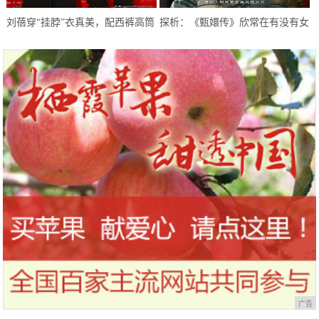
刘蓓穿“挂脖”衣真美，配西裤高筒
探析：《甄嬛传》欣常在有没有女
靴气质出挑，一头卷毛更加迷人
儿，《琅琊榜》静妃进宫多少年？
广告