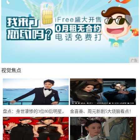
广告
视觉焦点
盘点：身世凄惨的3位80后明星，
金喜善、周元新剧5大烧脑看点！
个个在逆境中闪闪发光
被封2020最精彩的穿越韩剧