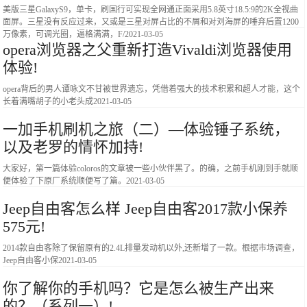
美版三星GalaxyS9，单卡，刷国行可实现全网通正面采用5.8英寸18.5:9的2K全视曲
面屏。三星没有反应过来，又或是三星对屏占比的不屑和对刘海屏的唾弃后置1200
万像素，可调光圈，逼格满满，F/
2021-03-05
opera浏览器之父重新打造Vivaldi浏览器使用
体验!
opera背后的男人谭咏文不甘被世界遗忘，凭借着强大的技术积累和超人才能，这个
长着满嘴胡子的小老头成
2021-03-05
一加手机刷机之旅（二）—体验锤子系统，
以及老罗的情怀加持!
大家好，第一篇体验coloros的文章被一些小伙伴黑了。的确，之前手机刚到手就顺
便体验了下原厂系统顺便写了篇。
2021-03-05
Jeep自由客怎么样 Jeep自由客2017款小保养
575元!
2014款自由客除了保留原有的2.4L排量发动机以外,还新增了一款。根据市场调查，
Jeep自由客小保
2021-03-05
你了解你的手机吗？它是怎么被生产出来
的？（系列一）!