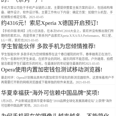
手机方案公司处于手机产业链的上层，主要提供整套主板方案的设计，包括结构堆
叠、硬件设计、软件设计等。主要工作有以下内容：确定方案：如做什么机型、手
机销售价格定位等。
2021-03-05
约4316元！索尼Xperia X德国开启预订!
【手机中国 新闻】2月23日消息，在本次MWC2016大会上，索尼并没有推出我们所
期待的索尼Z6，而是带来了新系列产品索尼Xperia X/XA/XA Performance。和三星、
LG一样，索尼也
2021-03-05
学生智能伙伴 多款手机为您倾情推荐!
学生智能伙伴 多款手机为您倾情推荐在这个春日暖阳的时节，春季踏青正在流行，
作为一名新时代学生来说，在抓学业的同时，娱乐同样不能忽视。户外踏青、拍照
留念都是学生们最欢乐的时光，在最美好的年纪留住最美的时
2021-03-05
Opera使用内置加密钱包测试移动浏览器!
暴走时评：Opera计划推出具有内置加密货币钱包的新浏览器软件。这意味着用户不
再需要打开新的网络浏览器或下载单独的软件来发送。
2021-03-05
华夏幸福获“海外可信赖中国品牌”奖项!
1月26日，产业新城运营商华夏幸福在“2018品牌全球化发展高峰论坛”上获得“海外
可信赖中国品牌”奖项。
2021-03-05