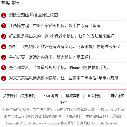
热度排行
1
消除宫颈癌 科普宣传进校园
2
江西陈方程：中医世家薪火相传，妙手仁心有口皆碑
3
好皮肤是养出来的，这6个保养小秘诀，让你的皮肤越来越好
4
探析：《甄嬛传》欣常在有没有女儿，《琅琊榜》静妃进宫多少
年？
5
手机扩容一定选对内存卡，够大够快才是王道！
6
是否都留着，苹果最经典的手机，iPhone4S黑白情侣手机
7
对京东天猫电商渠道的误解，让一些家电厂商今后2年走向死胡
同
关于我们
|
联系我们
|
XML地图
|
版权声明
|
加入我们
|
网站地图
TXT
相关作品的原创性、文中陈述文字以及内容数据庞杂本站无法一一核实，如果您发
现本网站上有侵犯您的合法权益的内容，请联系我们，本网站将立即予以删除！
Copyright © 2019 http://www.jxrxw.cn 版权所有：江西热线 All Right Reserved.