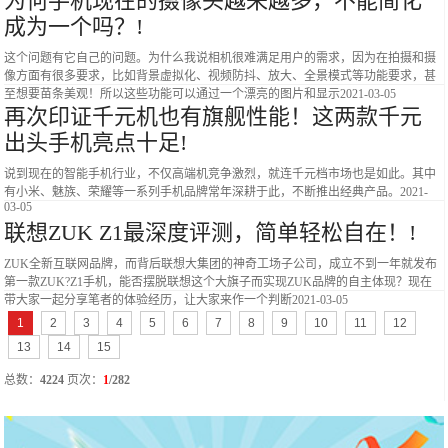
为何手机现在的摄像头越来越多，不能简化
成为一个吗？!
这个问题有它自己的问题。为什么我说相机很难满足用户的需求，因为在拍摄和摄
像方面有很多要求，比如背景虚拟化、视频防抖、放大、全景模式等功能要求，甚
至想要苗条美观！所以这些功能可以通过一个漂亮的图片和显示
2021-03-05
再次印证千元机也有旗舰性能！这两款千元
出头手机亮点十足!
说到现在的智能手机行业，不仅高端机竞争激烈，就连千元档市场也是如此。其中
有小米、魅族、荣耀等一系列手机品牌常年深耕于此，不断推出经典产品。
2021-
03-05
联想ZUK Z1最深度评测，简单轻松自在！!
ZUK全新互联网品牌，而背后联想大集团的神奇工场子公司，成立不到一年就发布
第一款ZUK?Z1手机，能否摆脱联想这个大旗子而实现ZUK品牌的自主体现？现在
带大家一起分享笔者的体验经历，让大家来作一个判断
2021-03-05
1
2
3
4
5
6
7
8
9
10
11
12
13
14
15
总数：
4224
页次：
1
/282