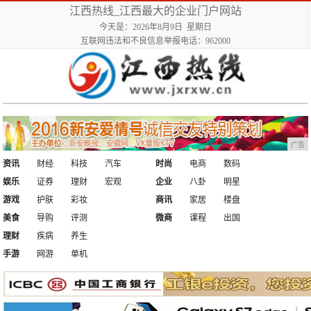
江西热线_江西最大的企业门户网站
今天是：2026年8月9日 星期日
互联网违法和不良信息举报电话：962000
广告
资讯
财经
科技
汽车
时尚
电商
数码
娱乐
证券
理财
宏观
企业
八卦
明星
游戏
护肤
彩妆
商讯
家居
楼盘
美食
导购
评测
微商
课程
出国
理财
疾病
养生
手游
网游
单机