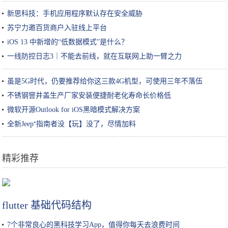
新思科技：手机应用程序默认存在安全威胁
苏宁力邀百货商户入驻线上平台
iOS 13 中新增的“低数据模式”是什么？
一线防控日志3｜不能去前线，就在互联网上助一臂之力
虽是5G时代，仍要推荐给你这三款4G机型，可使用三年不落伍
不锈钢窨井盖生产厂家安装便捷耐老化寿命长价格低
微软开源Outlook for iOS黑暗模式解决方案
全新Jeep⁺指南者没【玩】没了，尽情加料
精彩推荐
薛之谦自剪发型以身作则呼吁大家少出门，父子出手差距大
flutter 基础代码结构
7个非常良心的黑科技学习App，值得你每天去浪费时间