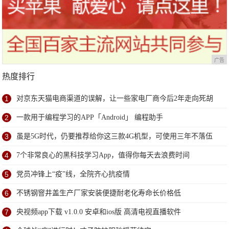
广告
热度排行
1
对京东天猫电商渠道的误解，让一些家电厂商今后2年走向死胡
同
2
一款用于编程学习的APP「Android」 编程助手
3
虽是5G时代，仍要推荐给你这三款4G机型，可使用三年不落伍
4
7个非常良心的黑科技学习App，值得你每天去浪费时间
5
党员冲锋上“疫”线，全院齐心抗疫情
6
不锈钢窨井盖生产厂家安装便捷耐老化寿命长价格低
7
央视频app下载 v1.0.0 安卓和ios版 高清电视直播软件