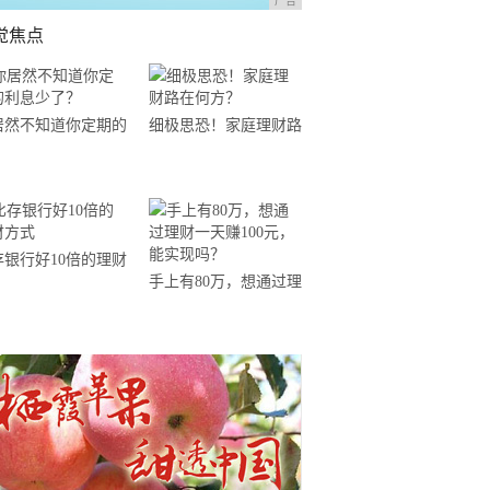
广告
觉焦点
居然不知道你定期的
细极思恐！家庭理财路
息少了？
在何方？
存银行好10倍的理财
手上有80万，想通过理
式
财一天赚100元，能实
现吗？