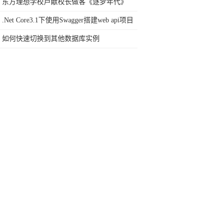
直播软件
东方理想学校卢献校长做客《逐梦年代》
.Net Core3.1下使用Swagger搭建web api项目
如何快速切换到其他数据库实例