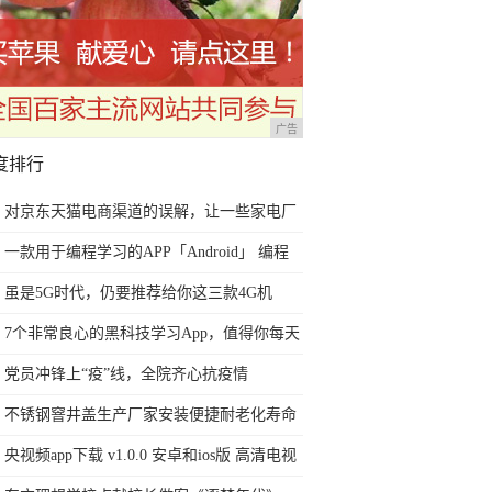
广告
度排行
对京东天猫电商渠道的误解，让一些家电厂
商今后2年走向死胡同
一款用于编程学习的APP「Android」 编程
助手
虽是5G时代，仍要推荐给你这三款4G机
型，可使用三年不落伍
7个非常良心的黑科技学习App，值得你每天
去浪费时间
党员冲锋上“疫”线，全院齐心抗疫情
不锈钢窨井盖生产厂家安装便捷耐老化寿命
长价格低
央视频app下载 v1.0.0 安卓和ios版 高清电视