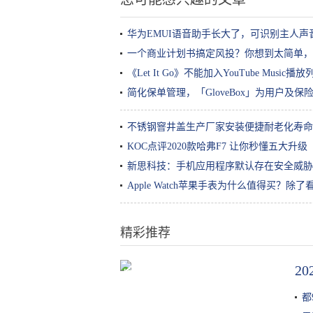
华为EMUI语音助手长大了，可识别主人声
一个商业计划书搞定风投？你想到太简单，
《Let It Go》不能加入YouTube Music播放
简化保单管理，「GloveBox」为用户及
不锈钢窨井盖生产厂家安装便捷耐老化寿命
KOC点评2020款哈弗F7 让你秒懂五大升级
新思科技：手机应用程序默认存在安全威胁
Apple Watch苹果手表为什么值得买？除
精彩推荐
2
如何在mc做个精致的“穴居人”？早
在6万年前，远古时代就做到了
都