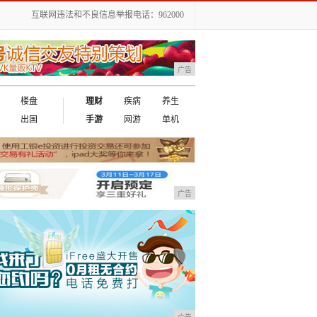
互联网违法和不良信息举报电话：962000
广告
楼盘
理财
疾病
养生
出国
手游
网游
单机
广告