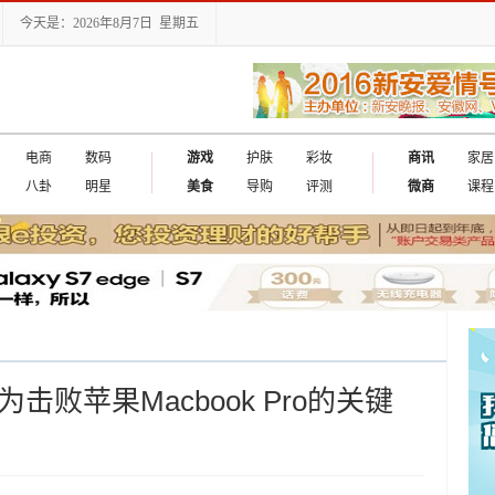
今天是：2026年8月7日 星期五
电商
数码
游戏
护肤
彩妆
商讯
家居
八卦
明星
美食
导购
评测
微商
课程
X成为击败苹果Macbook Pro的关键