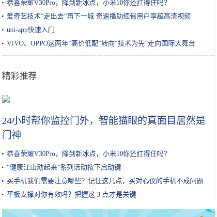
恭喜荣耀V30Pro，降到新冰点，小米10你还扛得住吗？
爱奇艺技术“走出去”再下一城 奇速播助缅甸用户享超高清视频
uni-app快速入门
VIVO、OPPO这两年“高价低配”转向“技术为先”走向国际大舞台
精彩推荐
看完电影《蛋炒饭》，我明白了蛋炒饭真正的魅力
24小时帮你监控门外，智能猫眼的真面目居然是
门神
恭喜荣耀V30Pro，降到新冰点，小米10你还扛得住吗？
“健康江山动起来”系列活动按下启动键
买手机我们需要注意哪些？记住这几点，买对心仪的手机不成问题
平板支撑对你有效吗？把握这 3 点才是关键