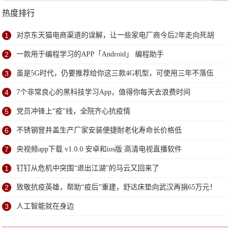
热度排行
1
对京东天猫电商渠道的误解，让一些家电厂商今后2年走向死胡
同
2
一款用于编程学习的APP「Android」 编程助手
3
虽是5G时代，仍要推荐给你这三款4G机型，可使用三年不落伍
4
7个非常良心的黑科技学习App，值得你每天去浪费时间
5
党员冲锋上“疫”线，全院齐心抗疫情
6
不锈钢窨井盖生产厂家安装便捷耐老化寿命长价格低
7
央视频app下载 v1.0.0 安卓和ios版 高清电视直播软件
1
钉钉从危机中突围“退出江湖”的马云又回来了
2
致敬抗疫英雄，帮助“疫后”重建，舒达床垫向武汉再捐65万元！
3
人工智能就在身边