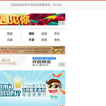
互联网违法和不良信息举报电话：962000
广告
楼盘
理财
疾病
养生
出国
手游
网游
单机
广告