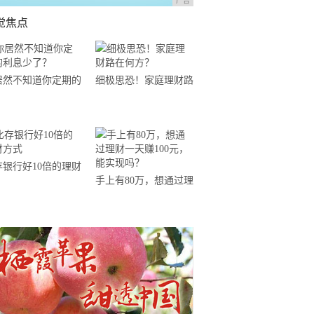
广告
觉焦点
居然不知道你定期的
细极思恐！家庭理财路
息少了？
在何方？
存银行好10倍的理财
手上有80万，想通过理
式
财一天赚100元，能实
现吗？