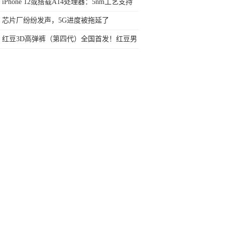
型，可使用三年不落伍
iPhone 12或搭载A14处理器：5nm工艺支持
5G售价再涨
芯片厂纷纷发声，5G进度被拖延了
红豆3D高弹裤（第四代）全国首发！红豆男
装只为追求更高品质