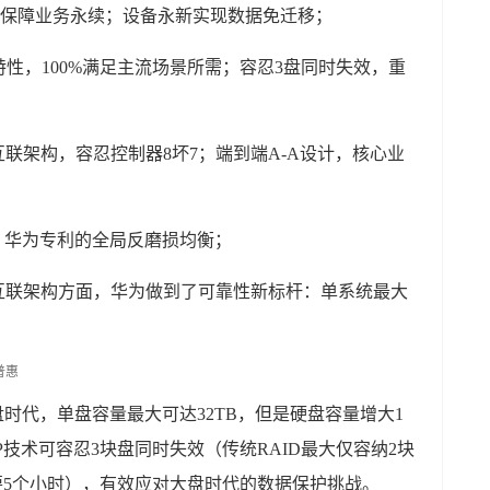
活保障业务永续；设备永新实现数据免迁移；
性，100%满足主流场景所需；容忍3盘同时失效，重
ix全互联架构，容忍控制器8坏7；端到端A-A设计，核心业
；华为专利的全局反磨损均衡；
rix全互联架构方面，华为做到了可靠性新标杆：单系统最大
盘时代，单盘容量最大可达32TB，但是硬盘容量增大1
-TP技术可容忍3块盘同时失效（传统RAID最大仅容纳2块
需要5个小时），有效应对大盘时代的数据保护挑战。