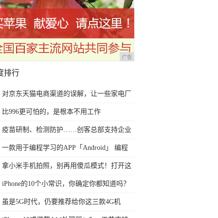
广告
度排行
对京东天猫电商渠道的误解，让一些家电厂
商今后2年走向死胡同
比996更可怕的，是根本不用工作
疫苗研制、检测防护……创客总部支持企业
科技“战疫”
一款用于编程学习的APP「Android」 编程
助手
拿小米手机拍照，别再用傻瓜模式！打开这
三个功能，效果直追单反
iPhone的10个小常识，你确定你都知道吗？
虽是5G时代，仍要推荐给你这三款4G机