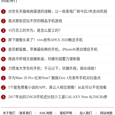
热度排行
1
对京东天猫电商渠道的误解，让一些家电厂商今后2年走向死胡
同
2
盘点那些百玩不厌的精品手机游戏
3
19万员工的华为，是怎么复工的？
4
屏下摄像头来了！vivo发布APEX 2020概念手机
5
是否都留着，苹果最经典的手机，iPhone4S黑白情侣手机
6
南昌华侨城文旅展新姿，玛雅乐园蓄力谱新篇
7
力荐准大学生的手机：千元以下，优雅外观，超长续航！
1
华为Mate 20 Pro 红米Note7 魅族Zero 1月发布手机对比盘点
2
5个能免费看小说的APP，真让人相见恨晚！从此可以不花钱看
小说了
3
2017年出的256GB手机还比较少三星GALAXY Note 8(256GB)参
数大全
关于我们
|
联系我们
|
XML地图
|
版权声明
|
加入我们
|
网站地图