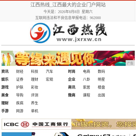
江西热线_江西最大的企业门户网站
今天是：2026年8月8日 星期六
互联网违法和不良信息举报电话：962000
广告
资讯
财经
科技
汽车
时尚
电商
数码
娱乐
证券
理财
宏观
企业
八卦
明星
游戏
护肤
彩妆
商讯
家居
楼盘
美食
导购
评测
微商
课程
出国
理财
疾病
养生
手游
网游
单机