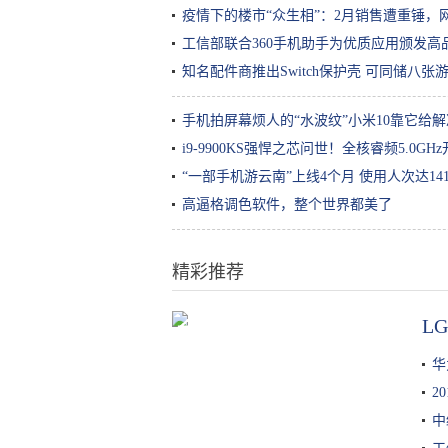
疫情下的楼市“众生相”：2月销售遭重锤
工信部联合360手机助手为优质应用颁发高品
知名配件商推出Switch保护壳 可同储八张
手机拍屏幕烦人的“水波纹”小米10靠它给
i9-9900KS强悍之芯问世！全核睿频5.0GH
“一部手机游云南”上线4个月 使用人次达141
高逼格调色软件，整个世界都美了
精彩推荐
L
在家太无聊了做个面食吃一下，不
过这个也不太好吃呀！
华
2
中