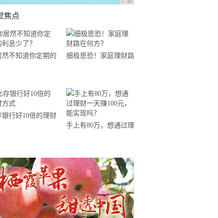
广告
觉焦点
居然不知道你定期的
细极思恐！家庭理财路
息少了？
在何方？
存银行好10倍的理财
手上有80万，想通过理
式
财一天赚100元，能实
现吗？