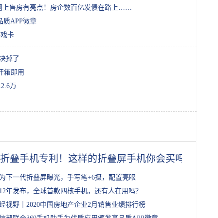
，网上售房有亮点！房企数百亿发债在路上……
质APP徽章
游戏卡
解决掉了
z开箱即用
2.6万
G折叠手机专利！这样的折叠屏手机你会买吗？
为下一代折叠屏曝光，手写笔+6摄，配置亮眼
012年发布，全球首款四核手机，还有人在用吗？
经视野｜2020中国房地产企业2月销售业绩排行榜