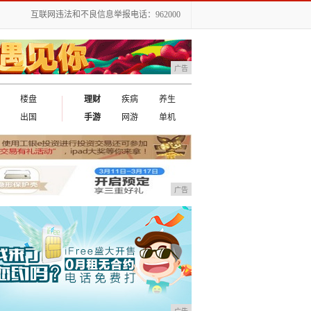
互联网违法和不良信息举报电话：962000
广告
楼盘
理财
疾病
养生
出国
手游
网游
单机
广告