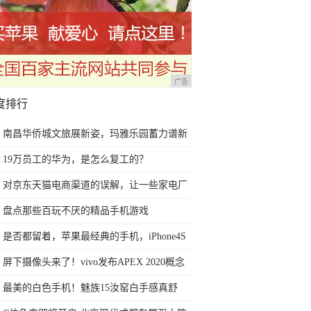
广告
度排行
南昌华侨城文旅展新姿，玛雅乐园蓄力谱新
篇
19万员工的华为，是怎么复工的？
对京东天猫电商渠道的误解，让一些家电厂
商今后2年走向死胡同
盘点那些百玩不厌的精品手机游戏
是否都留着，苹果最经典的手机，iPhone4S
黑白情侣手机
屏下摄像头来了！vivo发布APEX 2020概念
手机
最美的白色手机！魅族15汝窑白手感真舒