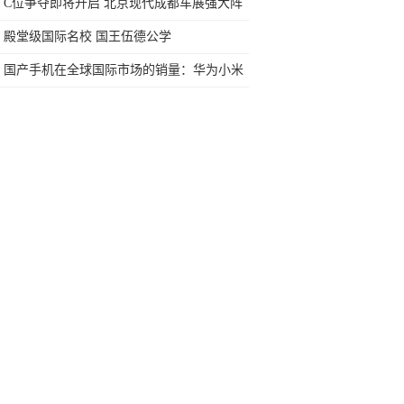
服！完美的备用机
C位争夺即将开启 北京现代成都车展强大阵
容抢先看
殿堂级国际名校 国王伍德公学
国产手机在全球国际市场的销量：华为小米
排名靠前