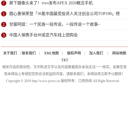
7
屏下摄像头来了！vivo发布APEX 2020概念手机
1
圆心惠保荣登「36氪中国最受投资人关注创业公司TOP100」榜
单
2
甘嫫阿妞：一个民族一段传说，一段传说一个故事~
3
中国人保携手台州诺亚汽车线上团购会
关于我们
|
联系我们
|
XML地图
|
版权声明
|
加入我们
|
网站地图
TXT
相关作品的原创性、文中陈述文字以及内容数据庞杂本站无法一一核实，如果您发
现本网站上有侵犯您的合法权益的内容，请联系我们，本网站将立即予以删除！
Copyright © 2019 http://www.jxrxw.cn 版权所有：江西热线 All Right Reserved.