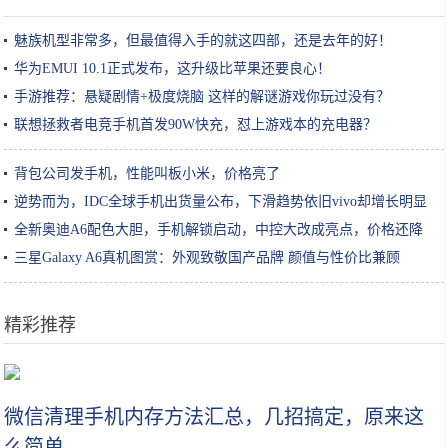
魅族机型非常多，但最值得入手的就这四部，还是去年的好！
华为EMUI 10.1正式发布，这升级比苹果还要良心！
手游推荐：悬疑剧情+极度烧脑 这样的解谜游戏你玩过没有？
联想拯救者电竞手机首发90W快充，怼上游戏本的充电器？
背包公司发手机，性能叫板小米，价格亮了
逆势而为，IDC全球手机出货量公布，下滑趋势依旧vivo却增长明显
全新奥迪A6配色大胆，手机解锁启动，中控大改成亮点，价格还降
了
三星Galaxy A6真机图赏：外观致敬国产品牌 颜值与性价比兼顾
精彩推荐
你居然不知道你定期的利息少了？
微信清理手机内存方法汇总，几招搞定，原来这
么简单...