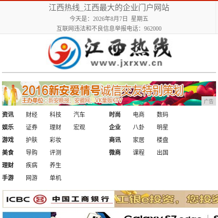
江西热线_江西最大的企业门户网站
今天是：2026年8月7日 星期五
互联网违法和不良信息举报电话：962000
广告
资讯
财经
科技
汽车
时尚
电商
数码
娱乐
证券
理财
宏观
企业
八卦
明星
游戏
护肤
彩妆
商讯
家居
楼盘
美食
导购
评测
微商
课程
出国
理财
疾病
养生
手游
网游
单机