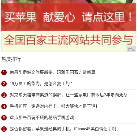
广告
热度排行
1
南昌华侨城文旅展新姿，玛雅乐园蓄力谱新篇
2
19万员工的华为，是怎么复工的？
3
对京东天猫电商渠道的误解，让一些家电厂商今后2年走向死胡
同
4
手机扩容一定选对内存卡，够大够快才是王道！
5
盘点那些百玩不厌的精品手机游戏
6
是否都留着，苹果最经典的手机，iPhone4S黑白情侣手机