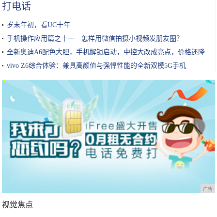
打电话
岁末年初，看UC十年
手机操作应用篇之十一—怎样用微信拍摄小视频发朋友圈？
全新奥迪A6配色大胆，手机解锁启动，中控大改成亮点，价格还降
了
vivo Z6综合体验：兼具高颜值与强悍性能的全新双模5G手机
广告
视觉焦点