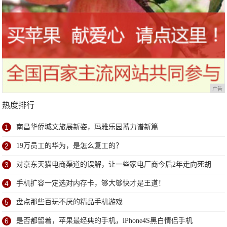
广告
热度排行
1
南昌华侨城文旅展新姿，玛雅乐园蓄力谱新篇
2
19万员工的华为，是怎么复工的？
3
对京东天猫电商渠道的误解，让一些家电厂商今后2年走向死胡
同
4
手机扩容一定选对内存卡，够大够快才是王道！
5
盘点那些百玩不厌的精品手机游戏
6
是否都留着，苹果最经典的手机，iPhone4S黑白情侣手机