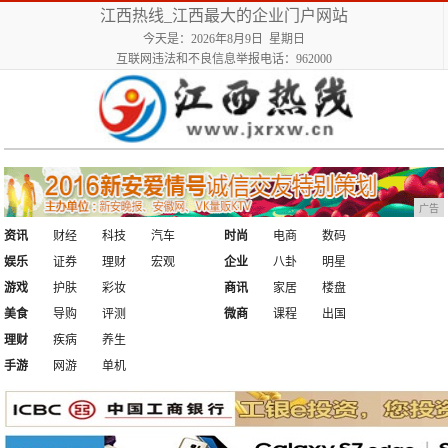
江西热线_江西最大的企业门户网站
今天是：2026年8月9日 星期日
互联网违法和不良信息举报电话：962000
广告
资讯
财经
科技
汽车
时尚
电商
数码
娱乐
证券
理财
宏观
企业
八卦
明星
游戏
护肤
彩妆
商讯
家居
楼盘
美食
导购
评测
微商
课程
出国
理财
疾病
养生
手游
网游
单机