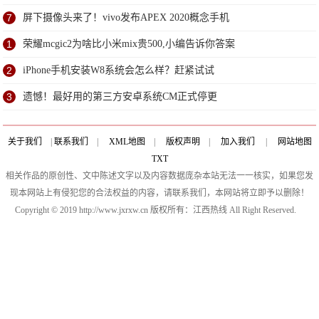
7
屏下摄像头来了！vivo发布APEX 2020概念手机
1
荣耀mcgic2为啥比小米mix贵500,小编告诉你答案
2
iPhone手机安装W8系统会怎么样？赶紧试试
3
遗憾！最好用的第三方安卓系统CM正式停更
关于我们
|
联系我们
|
XML地图
|
版权声明
|
加入我们
|
网站地图
TXT
相关作品的原创性、文中陈述文字以及内容数据庞杂本站无法一一核实，如果您发
现本网站上有侵犯您的合法权益的内容，请联系我们，本网站将立即予以删除！
Copyright © 2019 http://www.jxrxw.cn 版权所有：江西热线 All Right Reserved.