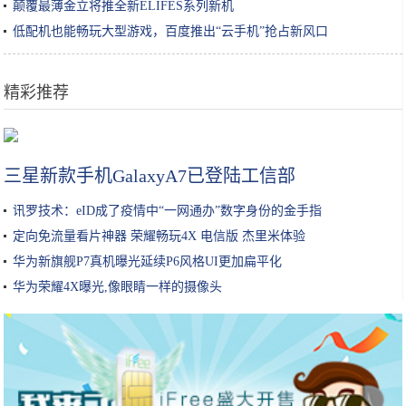
颠覆最薄金立将推全新ELIFES系列新机
低配机也能畅玩大型游戏，百度推出“云手机”抢占新风口
精彩推荐
你居然不知道你定期的利息少了？
三星新款手机GalaxyA7已登陆工信部
讯罗技术：eID成了疫情中“一网通办”数字身份的金手指
定向免流量看片神器 荣耀畅玩4X 电信版 杰里米体验
华为新旗舰P7真机曝光延续P6风格UI更加扁平化
华为荣耀4X曝光,像眼睛一样的摄像头