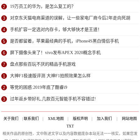
2
19万员工的华为，是怎么复工的？
3
对京东天猫电商渠道的误解，让一些家电厂商今后2年走向死胡
同
4
手机扩容一定选对内存卡，够大够快才是王道！
5
是否都留着，苹果最经典的手机，iPhone4S黑白情侣手机
6
屏下摄像头来了！vivo发布APEX 2020概念手机
7
盘点那些百玩不厌的精品手机游戏
1
大神F1极速版评测 大神F1拍照效果怎么样
2
等党的困惑:2019年底了酷睿i9
3
过年返乡带好礼,几款百元智能手机不容错过!
关于我们
|
联系我们
|
XML地图
|
版权声明
|
加入我们
|
网站地图
TXT
相关作品的原创性、文中陈述文字以及内容数据庞杂本站无法一一核实，如果您发