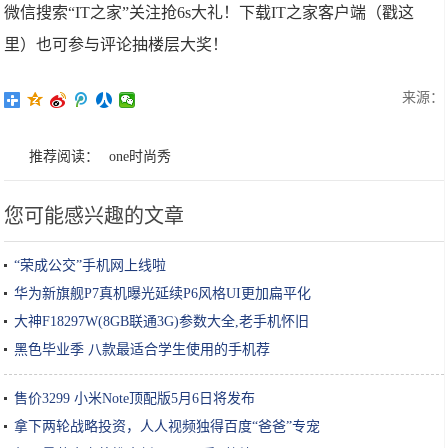
微信搜索“IT之家”关注抢6s大礼！下载IT之家客户端（戳这
里）也可参与评论抽楼层大奖！
来源：
推荐阅读：
one时尚秀
您可能感兴趣的文章
“荣成公交”手机网上线啦
华为新旗舰P7真机曝光延续P6风格UI更加扁平化
大神F18297W(8GB联通3G)参数大全,老手机怀旧
黑色毕业季 八款最适合学生使用的手机荐
售价3299 小米Note顶配版5月6日将发布
拿下两轮战略投资，人人视频独得百度“爸爸”专宠