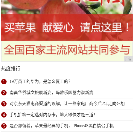
广告
热度排行
1
19万员工的华为，是怎么复工的？
2
南昌华侨城文旅展新姿，玛雅乐园蓄力谱新篇
3
对京东天猫电商渠道的误解，让一些家电厂商今后2年走向死胡
同
4
手机扩容一定选对内存卡，够大够快才是王道！
5
是否都留着，苹果最经典的手机，iPhone4S黑白情侣手机