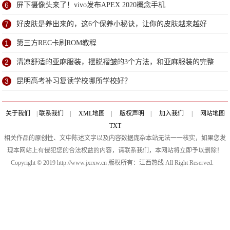
6
屏下摄像头来了！vivo发布APEX 2020概念手机
7
好皮肤是养出来的，这6个保养小秘诀，让你的皮肤越来越好
1
第三方REC卡刷ROM教程
2
清凉舒适的亚麻服装，摆脱褶皱的3个方法，和亚麻服装的完整
指南
3
昆明高考补习复读学校哪所学校好？
关于我们
|
联系我们
|
XML地图
|
版权声明
|
加入我们
|
网站地图
TXT
相关作品的原创性、文中陈述文字以及内容数据庞杂本站无法一一核实，如果您发
现本网站上有侵犯您的合法权益的内容，请联系我们，本网站将立即予以删除！
Copyright © 2019 http://www.jxrxw.cn 版权所有：江西热线 All Right Reserved.