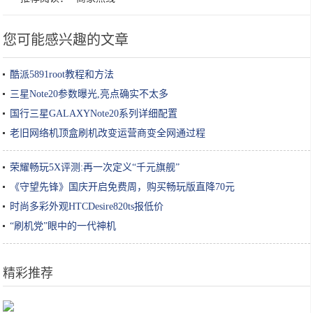
您可能感兴趣的文章
酷派5891root教程和方法
三星Note20参数曝光,亮点确实不太多
国行三星GALAXYNote20系列详细配置
老旧网络机顶盒刷机改变运营商变全网通过程
荣耀畅玩5X评测:再一次定义“千元旗舰”
《守望先锋》国庆开启免费周，购买畅玩版直降70元
时尚多彩外观HTCDesire820ts报低价
“刷机党”眼中的一代神机
精彩推荐
Ella3岁儿子给任家萱拍大片，网友：摄影师是腿控吗