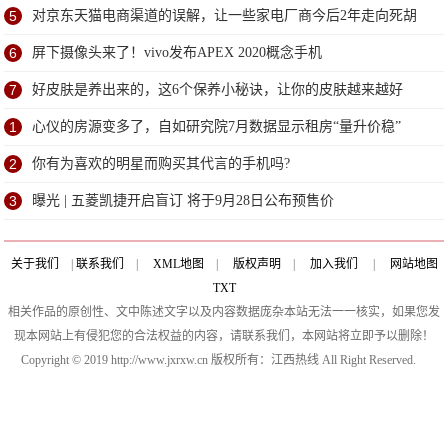
5
对京东天猫电商渠道的误解，让一些家电厂商今后2年走向死胡
同
6
屏下摄像头来了！vivo发布APEX 2020概念手机
7
好皮肤是养出来的，这6个保养小秘诀，让你的皮肤越来越好
1
心仪的房源变多了，自如研究院7月数据显示租房“量升价稳”
2
你有为喜欢的明星而购买其代言的手机吗?
3
曝光 | 五菱凯捷开启盲订 将于9月28日公布预售价
关于我们
|
联系我们
|
XML地图
|
版权声明
|
加入我们
|
网站地图
TXT
相关作品的原创性、文中陈述文字以及内容数据庞杂本站无法一一核实，如果您发
现本网站上有侵犯您的合法权益的内容，请联系我们，本网站将立即予以删除！
Copyright © 2019 http://www.jxrxw.cn 版权所有：江西热线 All Right Reserved.