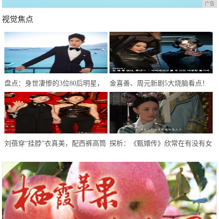
广告
视觉焦点
盘点：身世凄惨的3位80后明星，
金喜善、周元新剧5大烧脑看点！
个个在逆境中闪闪发光
被封2020最精彩的穿越韩剧
刘蓓穿“挂脖”衣真美，配西裤高筒
探析：《甄嬛传》欣常在有没有女
靴气质出挑，一头卷毛更加迷人
儿，《琅琊榜》静妃进宫多少年？