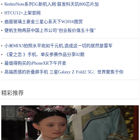
RedmiNote系列5G新机入网:联发科天玑800芯片加
HTCU12+上架官网
曲面玻璃土豪金三星心系天下W2016图赏
健帆生物再获中国上市公司“创业板价值五十强”
小米MIX3拍照水平宛如千元机,造成这一切的居然是雷军
《夏之恋 》手机、单反参赛作品分享02期
最值得购买的iPhoneXR下午开卖
高端质感的折叠屏手机 三星Galaxy Z Fold2 5G：世界聚焦于你
精彩推荐