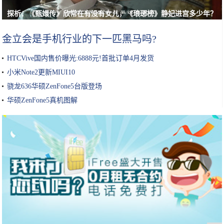
探析：《甄嬛传》欣常在有没有女儿，《琅琊榜》静妃进宫多少年？
金立会是手机行业的下一匹黑马吗?
HTCVive国内售价曝光:6888元!首批订单4月发货
小米Note2更新MIUI10
骁龙636华硕ZenFone5台版登场
华硕ZenFone5真机图解