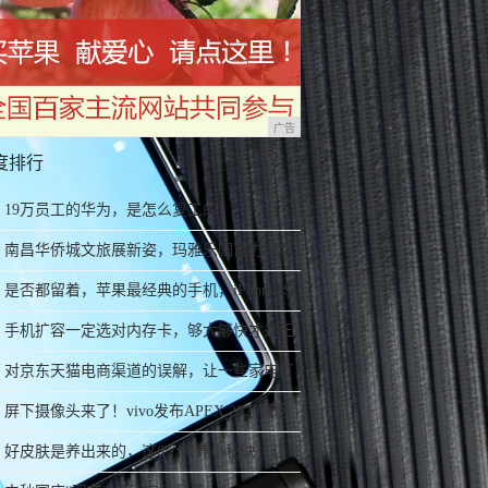
广告
度排行
19万员工的华为，是怎么复工的？
南昌华侨城文旅展新姿，玛雅乐园蓄力谱新
篇
是否都留着，苹果最经典的手机，iPhone4S
黑白情侣手机
手机扩容一定选对内存卡，够大够快才是王
道！
对京东天猫电商渠道的误解，让一些家电厂
商今后2年走向死胡同
屏下摄像头来了！vivo发布APEX 2020概念
手机
好皮肤是养出来的，这6个保养小秘诀，让