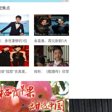
广告
觉焦点
点：身世凄惨的3位
金喜善、周元新剧5大
0后明星，个个在逆境
烧脑看点！被封2020最
闪闪发光
精彩的穿越韩剧
蓓穿“挂脖”衣真美，
探析：《甄嬛传》欣常
西裤高筒靴气质出
在有没有女儿，《琅琊
，一头卷毛更加迷人
榜》静妃进宫多少年？