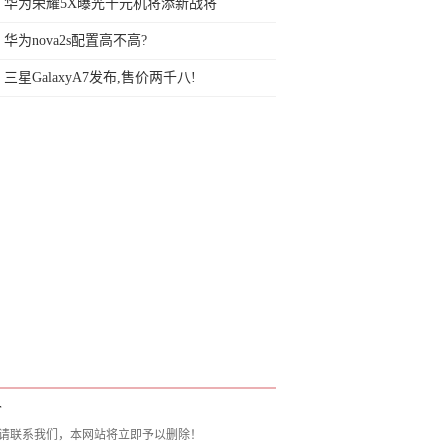
你的皮肤越来越好
华为荣耀5X曝光千元机将添新战将
华为nova2s配置高不高?
三星GalaxyA7发布,售价两千八!
T
请联系我们，本网站将立即予以删除！