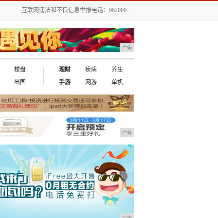
互联网违法和不良信息举报电话：962000
广告
楼盘
理财
疾病
养生
出国
手游
网游
单机
广告