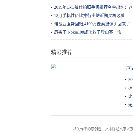
2019年DxO最佳拍照手机推荐名单出炉
12月手机性价比排行出炉近期买机必看
诺基亚强势回归,4100万像素摄像头回来了
厉害了,Nokia108成功救了登山客一命
精彩推荐
i
吃海底捞时，这4种东西可以“免费”
带走，服务员都不敢说啥
3
拥
比
无
相关作品的原创性、文中陈述文字以