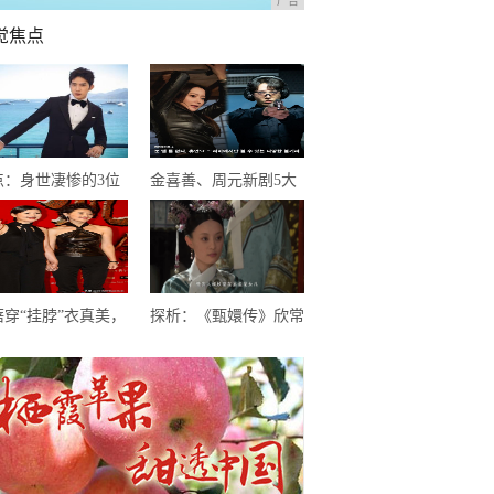
广告
觉焦点
点：身世凄惨的3位
金喜善、周元新剧5大
0后明星，个个在逆境
烧脑看点！被封2020最
闪闪发光
精彩的穿越韩剧
蓓穿“挂脖”衣真美，
探析：《甄嬛传》欣常
西裤高筒靴气质出
在有没有女儿，《琅琊
，一头卷毛更加迷人
榜》静妃进宫多少年？