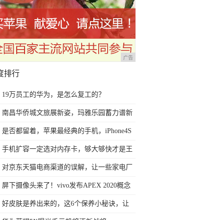
广告
度排行
19万员工的华为，是怎么复工的？
南昌华侨城文旅展新姿，玛雅乐园蓄力谱新
篇
是否都留着，苹果最经典的手机，iPhone4S
黑白情侣手机
手机扩容一定选对内存卡，够大够快才是王
道！
对京东天猫电商渠道的误解，让一些家电厂
商今后2年走向死胡同
屏下摄像头来了！vivo发布APEX 2020概念
手机
好皮肤是养出来的，这6个保养小秘诀，让