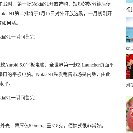
午12时，第一批NokiaN1开放选购，短短的数分钟后便
视
kiaN1第二批将于1月15日对外开放选购，一月初刚开
友如何活。
盘
8
nroid 5.0平板电脑、全世界第一款Z Launcher页面平
中
i接口的平板电脑。NokiaN1先发销售市场是内地，由此
视水平。
刘
配
挑
材外壳，薄厚仅6.9mm、重318克，便携式很非常好。