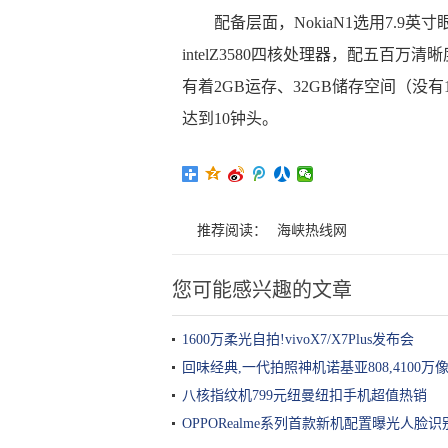
配备层面，NokiaN1选用7.9英
intelZ3580四核处理器，配五百万
有着2GB运存、32GB储存空间（没有
达到10钟头。
推荐阅读：
海峡热线网
您可能感兴趣的文章
1600万柔光自拍!vivoX7/X7Plus发布会
回味经典,一代拍照神机诺基亚808,4100万
八核指纹机799元纽曼纽扣手机超值热销
OPPORealme系列首款新机配置曝光人脸