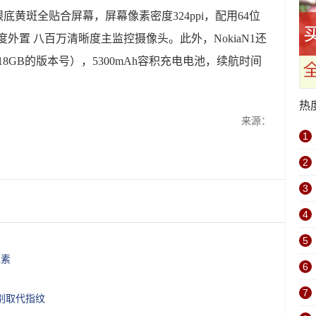
寸眼底黄斑全贴合屏幕，屏幕像素密度324ppi，配用64位
清晰度外置 八百万清晰度主监控摄像头。此外，NokiaN1还
18GB的版本号），5300mAh容积充电电池，续航时间
热
来源：
1
2
3
4
5
像素
6
7
识别取代指纹