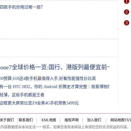
1
：这四款手机你用过哪一部？
2
3
Phone7全球价格一览:国行、港版列最便宜前十
000预算,618这4款手机最值得入手,好看性能强性价比高
有一台 HTC HD2，你的 Android 折腾史才算完整｜极客博物馆
轻薄，这些手机都是王者
边框更大屏努比亚Z9全黑4G手机预售3499元
关于我们
|
联系我们
|
XML地图
|
版权声明
|
加入我们
|
网站地图
TX
及内容数据庞杂本站无法一一核实，如果您发现本网站上有侵犯您的合法权益的内容，