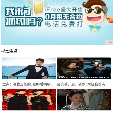
广告
视觉焦点
盘点：身世凄惨的3位80后明星，
金喜善、周元新剧5大烧脑看点！
个个在逆境中闪闪发光
被封2020最精彩的穿越韩剧