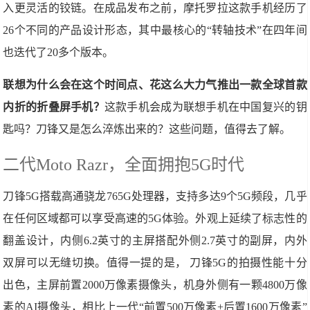
入更灵活的铰链。在成品发布之前，摩托罗拉这款手机经历了
26个不同的产品设计形态，其中最核心的“转轴技术”在四年间
也迭代了20多个版本。
联想为什么会在这个时间点、花这么大力气推出一款全球首款
内折的折叠屏手机？
这款手机会成为联想手机在中国复兴的钥
匙吗？刀锋又是怎么淬炼出来的？这些问题，值得去了解。
二代Moto Razr，全面拥抱5G时代
刀锋5G搭载高通骁龙765G处理器，支持多达9个5G频段，几乎
在任何区域都可以享受高速的5G体验。外观上延续了标志性的
翻盖设计，内侧6.2英寸的主屏搭配外侧2.7英寸的副屏，内外
双屏可以无缝切换。值得一提的是， 刀锋5G的拍摄性能十分
出色，主屏前置2000万像素摄像头，机身外侧有一颗4800万像
素的AI摄像头，相比上一代“前置500万像素+后置1600万像素”