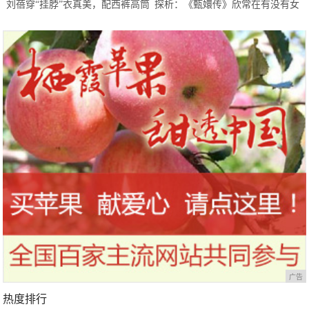
刘蓓穿“挂脖”衣真美，配西裤高筒
探析：《甄嬛传》欣常在有没有女
靴气质出挑，一头卷毛更加迷人
儿，《琅琊榜》静妃进宫多少年？
广告
热度排行