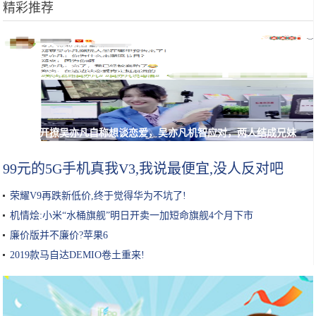
精彩推荐
郑爽开撩吴亦凡自称想谈恋爱，吴亦凡机智应对，两人结成兄妹
99元的5G手机真我V3,我说最便宜,没人反对吧
荣耀V9再跌新低价,终于觉得华为不坑了!
机情烩:小米“水桶旗舰”明日开卖一加短命旗舰4个月下市
廉价版并不廉价?苹果6
2019款马自达DEMIO卷土重来!