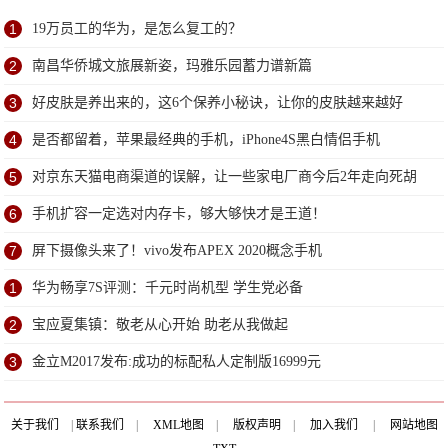
1
19万员工的华为，是怎么复工的？
2
南昌华侨城文旅展新姿，玛雅乐园蓄力谱新篇
3
好皮肤是养出来的，这6个保养小秘诀，让你的皮肤越来越好
4
是否都留着，苹果最经典的手机，iPhone4S黑白情侣手机
5
对京东天猫电商渠道的误解，让一些家电厂商今后2年走向死胡
同
6
手机扩容一定选对内存卡，够大够快才是王道！
7
屏下摄像头来了！vivo发布APEX 2020概念手机
1
华为畅享7S评测：千元时尚机型 学生党必备
2
宝应夏集镇：敬老从心开始 助老从我做起
3
金立M2017发布:成功的标配私人定制版16999元
关于我们
|
联系我们
|
XML地图
|
版权声明
|
加入我们
|
网站地图