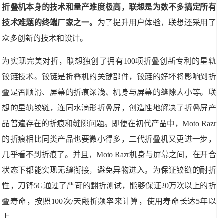
折叠机本身的技术和量产难度极高，联想是为数不多搞定所有
技术难题的终端厂家之一。
为了提升用户体验，联想还采用了
众多创新的技术和设计。
为实现完美对折，联想独创了拥有100项折叠创新专利的星轨
铰链技术。铰链是折叠机的关键部件，铰链的好坏将影响到折
叠是否顺滑、屏幕的折痕深浅、机身与屏幕的缝隙大小等。联
想的星轨铰链，连同水滴形折叠屏，创造性地解决了折叠屏产
品普遍存在的折痕和缝隙问题。即便在初代产品中，Moto Razr
的折痕相比同类产品也要微小得多，二代折叠机又更进一步，
几乎看不到折痕了。并且，Moto Razr机身与屏幕之间，在开合
状态下都能实现无缝衔接，避免异物进入。为保证铰链的耐折
性，刀锋5G通过了严苛的翻折测试，能够保证20万次以上的折
叠寿命，按照100次/天翻折频率来计算，使用寿命长达5年以
上。