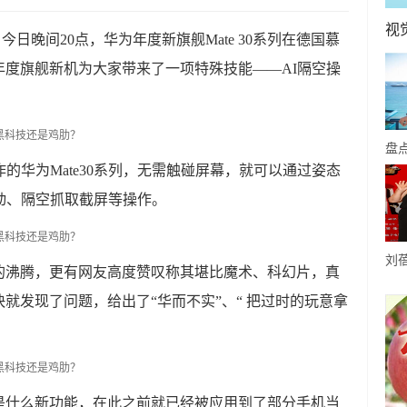
视
 今日晚间20点，华为年度新旗舰Mate 30系列在德国慕
度旗舰新机为大家带来了一项特殊技能——AI隔空操
盘
的华为Mate30系列，无需触碰屏幕，就可以通过姿态
8
动、隔空抓取截屏等操作。
中
刘
的沸腾，更有网友高度赞叹称其堪比魔术、科幻片，真
配
就发现了问题，给出了“华而不实”、“ 把过时的玩意拿
挑
是什么新功能，在此之前就已经被应用到了部分手机当