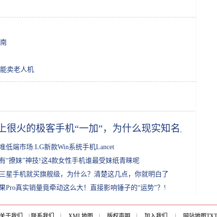
南
能卖老人机
上很火的极客手机“一加”，为什么现实知名度这么
准低端市场:LG新款Win系统手机Lancet
有“撩妹”神技!这4款女性手机谁最受妹纸青睐呢
三星手机就买旗舰级，为什么？清楚这几点，你就明白了
果Pro真实销量竟牵动这么大！直接影响锤子的“运势”？!
关于我们
|
联系我们
|
XML地图
|
版权声明
|
加入我们
|
网站地图
TX