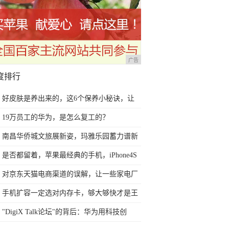
广告
度排行
好皮肤是养出来的，这6个保养小秘诀，让
你的皮肤越来越好
19万员工的华为，是怎么复工的？
南昌华侨城文旅展新姿，玛雅乐园蓄力谱新
篇
是否都留着，苹果最经典的手机，iPhone4S
黑白情侣手机
对京东天猫电商渠道的误解，让一些家电厂
商今后2年走向死胡同
手机扩容一定选对内存卡，够大够快才是王
道！
"DigiX Talk论坛"的背后：华为用科技创