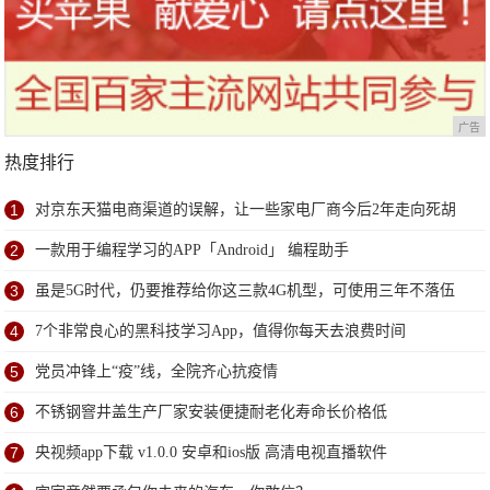
广告
热度排行
1
对京东天猫电商渠道的误解，让一些家电厂商今后2年走向死胡
同
2
一款用于编程学习的APP「Android」 编程助手
3
虽是5G时代，仍要推荐给你这三款4G机型，可使用三年不落伍
4
7个非常良心的黑科技学习App，值得你每天去浪费时间
5
党员冲锋上“疫”线，全院齐心抗疫情
6
不锈钢窨井盖生产厂家安装便捷耐老化寿命长价格低
7
央视频app下载 v1.0.0 安卓和ios版 高清电视直播软件