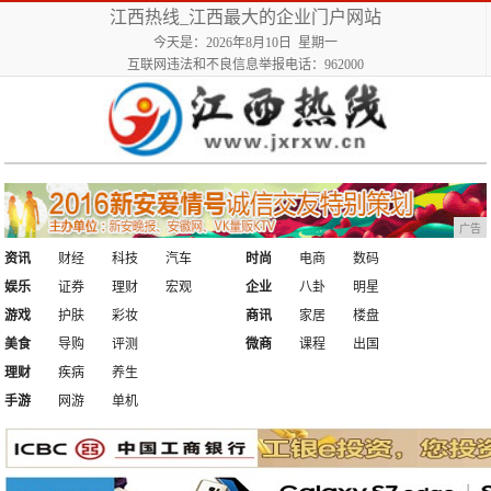
江西热线_江西最大的企业门户网站
今天是：2026年8月10日 星期一
互联网违法和不良信息举报电话：962000
广告
资讯
财经
科技
汽车
时尚
电商
数码
娱乐
证券
理财
宏观
企业
八卦
明星
游戏
护肤
彩妆
商讯
家居
楼盘
美食
导购
评测
微商
课程
出国
理财
疾病
养生
手游
网游
单机