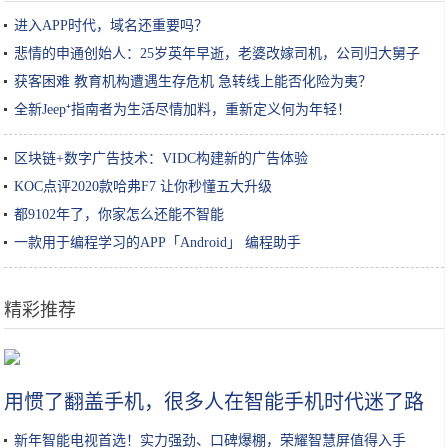
进入APP时代，域名还重要吗？
悲情的申通创始人：25岁英年早逝，老婆改嫁司机，公司归大舅子
获客困难 教育机构遭遇生存危机 急转线上能否化险为夷？
全新Jeep⁺指南者为生活尽情加料，重新定义何为年轻！
区块链+数字广告技术：VIDC构建新的广告体验
KOC点评2020款哈弗F7 让你秒懂五大升级
都9102年了，你家怎么还能不智能
一款用于编程学习的APP「Android」 编程助手
精彩推荐
中国人：吃泡面只需要几分钟，韩国人：没半个小时根本吃不完
用惯了翻盖手机，很多人在智能手机时代迷了路
新年智能电视首选！实力强劲、口碑爆棚，荣耀智慧屏值得入手