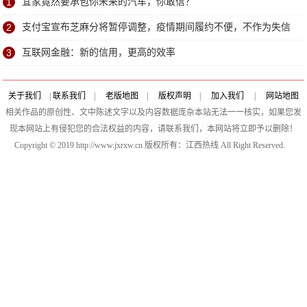
1
宜家竟然要承包你未来的汽车，你敢信？
2
支付宝宣布芝麻分将暂停调整，疫情期间履约不便，不作为失信
记录
3
​互联网金融：新的信用，更高的效率
关于我们
|
联系我们
|
老版地图
|
版权声明
|
加入我们
|
网站地图
相关作品的原创性、文中陈述文字以及内容数据庞杂本站无法一一核实，如果您发
现本网站上有侵犯您的合法权益的内容，请联系我们，本网站将立即予以删除！
Copyright © 2019 http://www.jxrxw.cn 版权所有：江西热线 All Right Reserved.