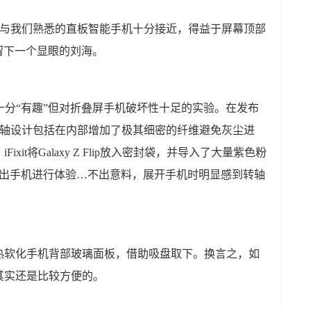
除了折痕，与我们熟悉的直板智能手机十分接近，得益于屏幕顶部
那样留下一个显眼的刘海。
一项十分“有趣”但对折叠屏手机破坏性十足的实验。在发布
p全新的转轴设计包括在内部增加了极其细密的纤维避免灰尘进
it将Galaxy Z Flip放入密封袋，并导入了大量紫色粉
次取出手机进行体验…不出意料，展开手机时明显感到转轴
热软化手机背部玻璃面板，借助吸盘取下。换言之，如
其实还是比较方便的。