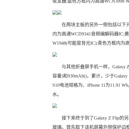
收发器;蓝色方框内为高通WCN3998 WiF
在两块主板的另外一侧包括以下元件
内为高通WCD9341音频编解码器IC;黄色
W1948(可能是背光IC);青色方框内为
与其他折叠屏手机一样，Galaxy 
容量)和930mAh()，累计，少于Galax
S10电池规格为、iPhone 11为11.91
水。
接下来终于到了Galaxy Z F
玻璃。首先取下该机屏幕外侧保护边