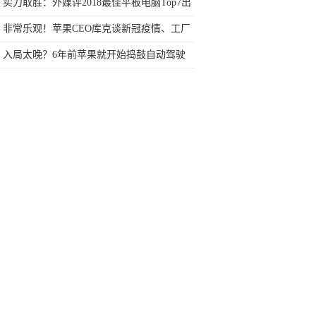
价格下调幅度大
实力取胜：外媒评2018最佳平板电脑Top7出
炉
非常乐观！苹果CEO库克谈新冠疫情、工厂
复工和产能
入局太晚？6年前苹果就开始捣鼓自动驾驶
了