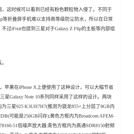
圈，这时候可以看到已经有粉色颗粒物入侵了。不同于
xy Z Flip等折叠屏手机难以支持高等级防尘防水，所以在日常
ixit也提到三星对于Galaxy Z Flip的主板等内部组
板。
式主板，苹果在iPhone X上便使用了这种设计，可以大幅节省
Galaxy Note 10系列同样采用了这样的设计。两块
925 K3UH7H7(推测为骁龙855+上分层了8GB内
DB(可能是256GB闪存);黄色方框内为Broadcom AFEM-
s 78160-51低噪声放大器;青色方框内为高通SDR8150射频