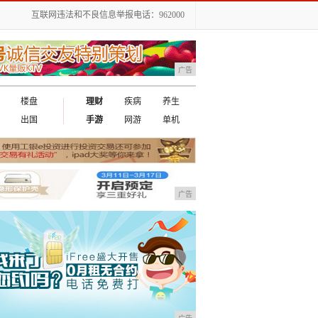
互联网违法和不良信息举报电话：962000
广告
楼盘
理财
疾病
养生
出国
手游
网游
单机
广告