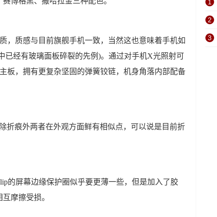
紫、赛博格黑、撒哈拉金三种配色。
1
2
3
均为玻璃材质，质感与目前旗舰手机一致，当然这也意味着手机如
中已经有玻璃面板碎裂的先例)。通过对手机X光照射可
小型堆叠式主板，拥有更复杂坚固的弹簧铰链，机身角落内部配备
axy Fold，除折痕外两者在外观方面鲜有相似点，可以说是目前折
y Z Flip的屏幕边缘保护圈似乎要更薄一些，但是加入了胶
相互摩擦受损。