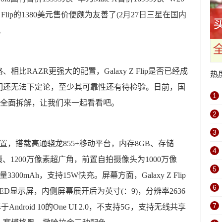
 Z Flip的1380美元售价便颇为友善了(2月27日三星在国内
。
比RAZR更强大的配置，Galaxy Z Flip是否已经成
热
们还无法下定论，至少其可靠性还有待检验。日前，国
1
 Flip的全面拆解，让我们来一起看看吧。
2
3
ip的配置，搭载高通骁龙855+移动平台，内存8GB、存储
4
摄、1200万像素超广角，前置自拍摄像头为1000万像
5
量3300mAh，支持15W快充。屏幕方面，Galaxy Z Flip
6
LED显示屏，内侧屏幕展开后为英寸(：9)，分辨率2636
7
ndroid 10的One UI 2.0，不支持5G，支持无线共享