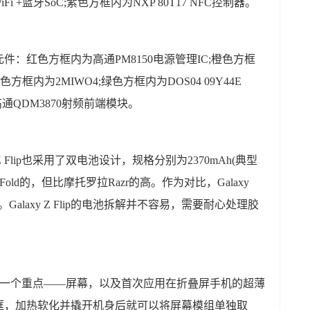
i +蓝牙SoC;紫色方框内为NXP 80T17 NFC控制器。
：红色方框内为高通PM8150电源管理IC;橙色方框
方框内为2MIWO4;绿色方框内为DOS04 09Y44E
高通QDM3870射频前端模块。
Z Flip也采用了双电池设计，规格分别为2370mAh(典型
y Fold的，但比摩托罗拉Razr的高。作为对比，Galaxy
 Wh。Galaxy Z Flip的电池拆解并不容易，需要耐心处理胶
lip的另一个重点——屏幕，以及首次应用在折叠屏手机的超薄
框，加热软化并撬开机身后就可以将屏幕模组单独取