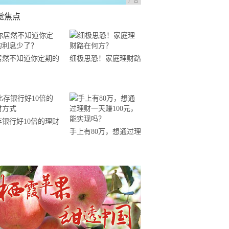
广告
觉焦点
居然不知道你定期的
细极思恐！家庭理财路
息少了？
在何方？
存银行好10倍的理财
手上有80万，想通过理
式
财一天赚100元，能实
现吗？