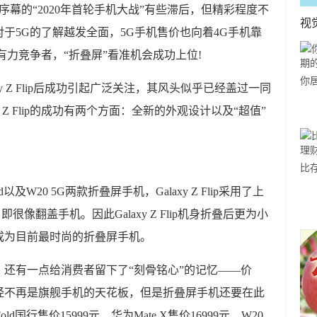
幕的“2020年首轮手机大战”有些滞后，但精彩程度不
视
对于5G的了解越发全面，5G手机售价也向着4G手机靠
的有力竞争者，“折叠屏”看准机会成功上位!
你
y Z Flip后成功引起广泛关注，其风头似乎已经盖过一同
利
axy Z Flip的成功有两个方面：全新的外观设计以及“超值”
比
方
d以及W20 5G两款折叠屏手机，Galaxy Z Flip采用了上
像翻盖手机。因此Galaxy Z Flip机身折叠后更为小
成为目前最时尚的折叠屏手机。
计，还有一点给消费者留下了“刻骨铭心”的记忆——价
经不再是旗舰手机的天花板，但是折叠屏手机还要在此
ld国行售价15999元、华为Mate X售价16999元、W20