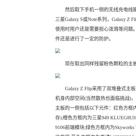
然后取下手机一侧的无线充电线
三星Galaxy S或Note系列，Gala
使用时用户还是需要担心泼溅等问题。不过iF
件还是进行了一定的防护。
现在取出同样残留粉色颗粒的主
Galaxy Z Flip采用了双堆叠
机身内部空间(当然散热也面临挑战)，三星
主板的一侧包括以下元件：红色方框内为三星
存);橙色方框内为三星949 KLUEG8UH
9106前端模块;绿色方框内为Skywork