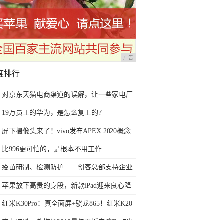
广告
度排行
对京东天猫电商渠道的误解，让一些家电厂
商今后2年走向死胡同
19万员工的华为，是怎么复工的？
屏下摄像头来了！vivo发布APEX 2020概念
手机
比996更可怕的，是根本不用工作
疫苗研制、检测防护……创客总部支持企业
科技“战疫”
苹果放下高贵的身段，新款iPad迎来良心降
价，心动吗？
红米K30Pro：真全面屏+骁龙865！红米K20