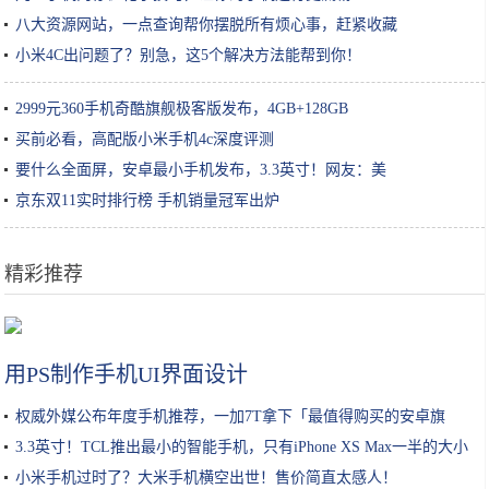
八大资源网站，一点查询帮你摆脱所有烦心事，赶紧收藏
小米4C出问题了？别急，这5个解决方法能帮到你！
2999元360手机奇酷旗舰极客版发布，4GB+128GB
买前必看，高配版小米手机4c深度评测
要什么全面屏，安卓最小手机发布，3.3英寸！网友：美
京东双11实时排行榜 手机销量冠军出炉
精彩推荐
在家太无聊了做个面食吃一下，不过这个也不太好吃呀！
用PS制作手机UI界面设计
权威外媒公布年度手机推荐，一加7T拿下「最值得购买的安卓旗
舰」
3.3英寸！TCL推出最小的智能手机，只有iPhone XS Max一半的大小
小米手机过时了？大米手机横空出世！售价简直太感人！