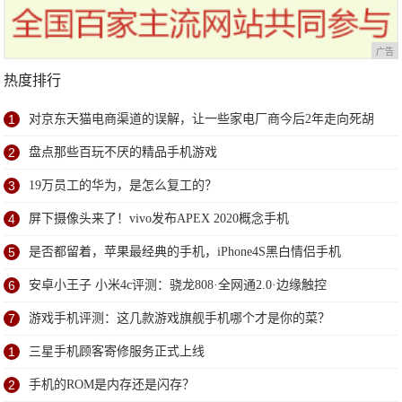
广告
热度排行
1
对京东天猫电商渠道的误解，让一些家电厂商今后2年走向死胡
同
2
盘点那些百玩不厌的精品手机游戏
3
19万员工的华为，是怎么复工的？
4
屏下摄像头来了！vivo发布APEX 2020概念手机
5
是否都留着，苹果最经典的手机，iPhone4S黑白情侣手机
6
安卓小王子 小米4c评测：骁龙808·全网通2.0·边缘触控
7
游戏手机评测：这几款游戏旗舰手机哪个才是你的菜？
1
三星手机顾客寄修服务正式上线
2
手机的ROM是内存还是闪存？