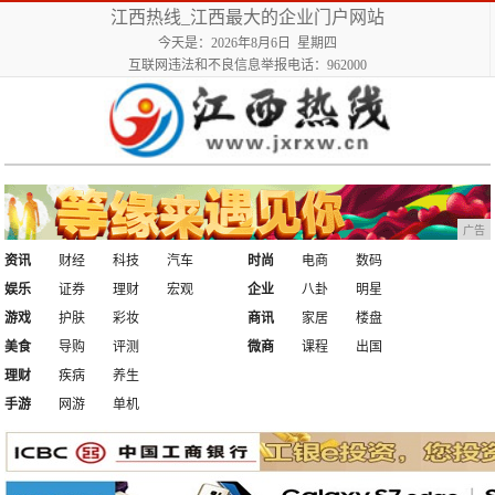
江西热线_江西最大的企业门户网站
今天是：2026年8月6日 星期四
互联网违法和不良信息举报电话：962000
广告
资讯
财经
科技
汽车
时尚
电商
数码
娱乐
证券
理财
宏观
企业
八卦
明星
游戏
护肤
彩妆
商讯
家居
楼盘
美食
导购
评测
微商
课程
出国
理财
疾病
养生
手游
网游
单机