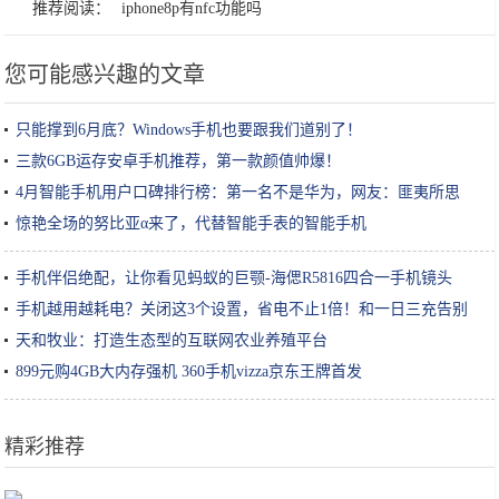
推荐阅读：
iphone8p有nfc功能吗
您可能感兴趣的文章
只能撑到6月底？Windows手机也要跟我们道别了！
三款6GB运存安卓手机推荐，第一款颜值帅爆！
4月智能手机用户口碑排行榜：第一名不是华为，网友：匪夷所思
惊艳全场的努比亚α来了，代替智能手表的智能手机
手机伴侣绝配，让你看见蚂蚁的巨颚-海偲R5816四合一手机镜头
手机越用越耗电？关闭这3个设置，省电不止1倍！和一日三充告别
天和牧业：打造生态型的互联网农业养殖平台
899元购4GB大内存强机 360手机vizza京东王牌首发
精彩推荐
千万别把脸洗得太干净，你这是在毁容呀