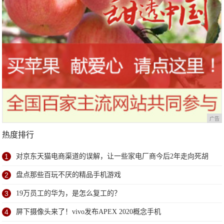
广告
热度排行
1
对京东天猫电商渠道的误解，让一些家电厂商今后2年走向死胡
同
2
盘点那些百玩不厌的精品手机游戏
3
19万员工的华为，是怎么复工的？
4
屏下摄像头来了！vivo发布APEX 2020概念手机