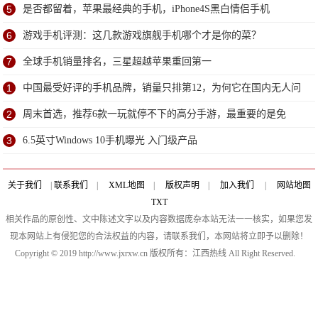
5
是否都留着，苹果最经典的手机，iPhone4S黑白情侣手机
6
游戏手机评测：这几款游戏旗舰手机哪个才是你的菜？
7
全球手机销量排名，三星超越苹果重回第一
1
中国最受好评的手机品牌，销量只排第12，为何它在国内无人问
津？
2
周末首选，推荐6款一玩就停不下的高分手游，最重要的是免
费！
3
6.5英寸Windows 10手机曝光 入门级产品
关于我们
|
联系我们
|
XML地图
|
版权声明
|
加入我们
|
网站地图
TXT
相关作品的原创性、文中陈述文字以及内容数据庞杂本站无法一一核实，如果您发
现本网站上有侵犯您的合法权益的内容，请联系我们，本网站将立即予以删除！
Copyright © 2019 http://www.jxrxw.cn 版权所有：江西热线 All Right Reserved.