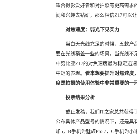
适合摄影爱好者和对拍照有更高需求的
间和兴趣去钻研，那么相信Z17可以
对焦速度：弱光下见实力
当白天光线充足的时候，五款产
要在光线稍差一些的场景，当光线不
中努比亚Z17的对焦速度最为稳定迅
中矩的表现。
看来想要提升对焦速度，
度是拍摄的使用体验中非常重要的一
投票结果分析
截止发稿，我们IT之家总共获得了
公布具体产品型号的情况下，还是具
加5，B手机为魅族Pro 7，C手机为