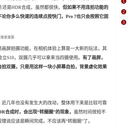
1
照片还是HDR合成，虽然都很快，
但如果不用连拍功能的
2
论你多么快速的连续点按快门，Pro 7也只会按照它固
3
是画屏拍摄功能，在相机体验上算是一大新的玩法，其
的金立S10，双摄几乎可以拿来当四摄使用。
有了画屏，
自拍双摄，只是用这样一块小屏幕自拍，背景虚化效果
，近几年也没有发生大的改动，整体用下来是比较可靠
DR合成时，会出现“转圈圈”的现象，
虽然时间很短不
理说应该是瞬间完成，不应该再“转圈圈”了。