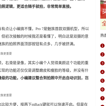
拍照逻辑，更适合随手就拍，非常简单直接。
有点让小编搞不懂，Pro 7是魅族首款双摄机型，所以
热
，但初次接触的时候我还是看懂了，明白这是双摄的意
魅族的拍照界面顶部按钮有点多，几乎被挤满。
1
2
颜，右滑是录像，其实小编个人觉得美颜这个功能的重
3
实现的功能还仅仅是调整磨皮和瘦脸的等级，并没有什
4
量级的功能，小编建议整合到拍照中开启自动识别，岂
5
6
7
比较方便，按两下mBack键就可以快速开启。但是在