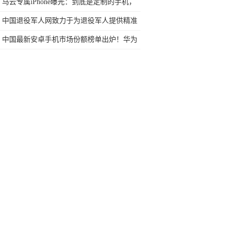
是你的菜？
马云专属iPhone曝光：到底是定制的手机，
还是定制的手机壳？
中国退役军人网致力于为退役军人提供精准
服务
中国最新安卓手机市场份额榜单出炉！华为
依旧第一：三星成最大黑马