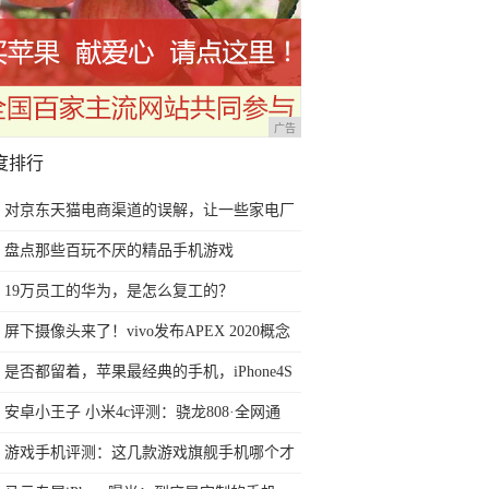
广告
度排行
对京东天猫电商渠道的误解，让一些家电厂
商今后2年走向死胡同
盘点那些百玩不厌的精品手机游戏
19万员工的华为，是怎么复工的？
屏下摄像头来了！vivo发布APEX 2020概念
手机
是否都留着，苹果最经典的手机，iPhone4S
黑白情侣手机
安卓小王子 小米4c评测：骁龙808·全网通
2.0·边缘触控
游戏手机评测：这几款游戏旗舰手机哪个才