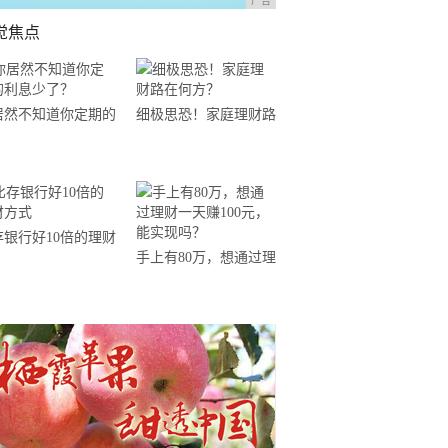
广告
觉焦点
居然不知道你定期的
细极思恐！家庭理财路
息少了？
在何方？
存银行好10倍的理财
手上有80万，想通过理
式
财一天赚100元，能实
现吗？