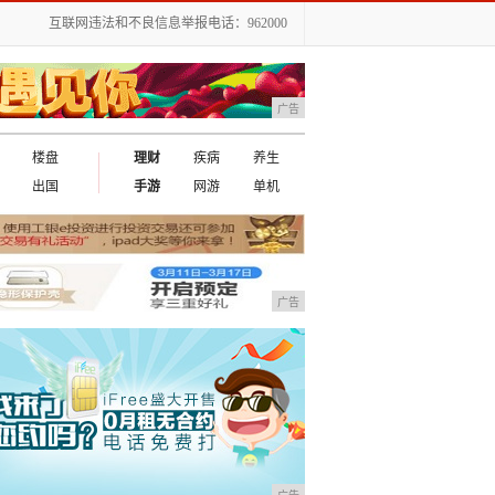
互联网违法和不良信息举报电话：962000
广告
楼盘
理财
疾病
养生
出国
手游
网游
单机
广告