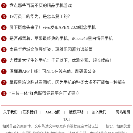
同
2
盘点那些百玩不厌的精品手机游戏
3
19万员工的华为，是怎么复工的？
4
屏下摄像头来了！vivo发布APEX 2020概念手机
5
是否都留着，苹果最经典的手机，iPhone4S黑白情侣手机
6
南昌华侨城文旅展新姿，玛雅乐园蓄力谱新篇
7
力荐准大学生的手机：千元以下，优雅外观，超长续航！
1
深圳通APP上线！可NFC在线充值、刷码乘公交
2
掌握黑箱论胜过看图纸，因为手机的种类太多不可能每一种都有
图纸
3
“三位一体”红色联盟党建平台正式建立
关于我们
|
联系我们
|
XML地图
|
版权声明
|
加入我们
|
网站地图
TXT
相关作品的原创性、文中陈述文字以及内容数据庞杂本站无法一一核实，如果您发