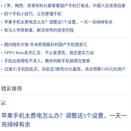
C罗、梅西、库里和科比都拿着国产手机打电话，中国人应该很自豪
四个手机小技巧，让你更懂手机
苹果手机太费电怎么办？调整这5个设置，一天一充绰绰有余
牧马人传奇轶事，鲜活世界的探享历程
圈内隐形大咖 非洲卖得最好的国产手机竟是它
OPPO Reno系列汇总：不止是漂亮，我还是实力派
手机出故障啦不求人，教你判断手机故障在哪里
过渡5G手机别乱买，目前这3款性价比最高，适合预算1500元的用户
精彩推荐
周迅到底有多“狂”，素颜无妆，大背头，就连发际线都不修饰
苹果手机太费电怎么办？调整这5个设置，一天一
充绰绰有余