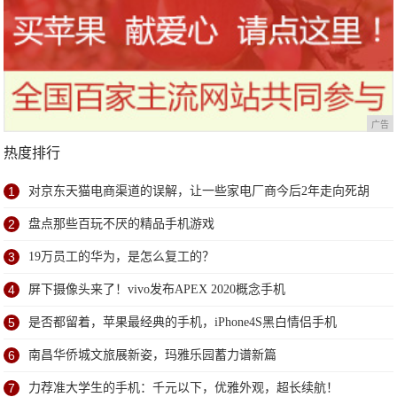
广告
热度排行
1
对京东天猫电商渠道的误解，让一些家电厂商今后2年走向死胡
同
2
盘点那些百玩不厌的精品手机游戏
3
19万员工的华为，是怎么复工的？
4
屏下摄像头来了！vivo发布APEX 2020概念手机
5
是否都留着，苹果最经典的手机，iPhone4S黑白情侣手机
6
南昌华侨城文旅展新姿，玛雅乐园蓄力谱新篇
7
力荐准大学生的手机：千元以下，优雅外观，超长续航！