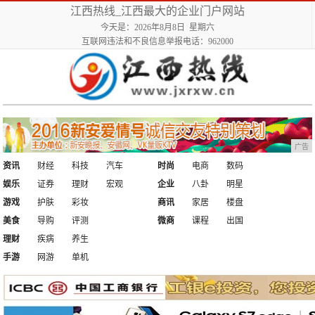
江西热线_江西最大的企业门户网站
今天是：2026年8月8日 星期六
互联网违法和不良信息举报电话：962000
广告
资讯
财经
科技
汽车
时尚
电商
数码
娱乐
证券
理财
宏观
企业
八卦
明星
游戏
护肤
彩妆
商讯
家居
楼盘
美食
导购
评测
微商
课程
出国
理财
疾病
养生
手游
网游
单机