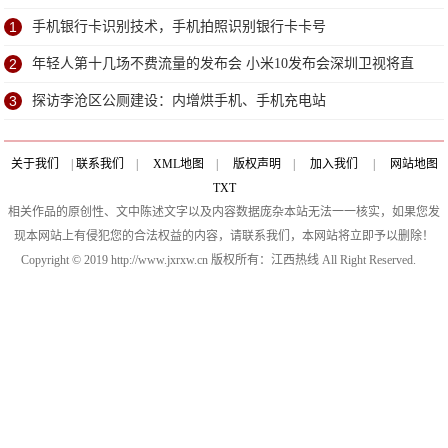
1
手机银行卡识别技术，手机拍照识别银行卡卡号
2
年轻人第十几场不费流量的发布会 小米10发布会深圳卫视将直
播
3
探访李沧区公厕建设：内增烘手机、手机充电站
关于我们
|
联系我们
|
XML地图
|
版权声明
|
加入我们
|
网站地图
TXT
相关作品的原创性、文中陈述文字以及内容数据庞杂本站无法一一核实，如果您发
现本网站上有侵犯您的合法权益的内容，请联系我们，本网站将立即予以删除！
Copyright © 2019 http://www.jxrxw.cn 版权所有：江西热线 All Right Reserved.