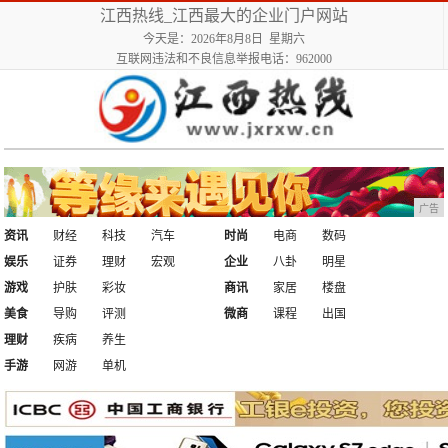
江西热线_江西最大的企业门户网站
今天是：2026年8月8日 星期六
互联网违法和不良信息举报电话：962000
广告
资讯
财经
科技
汽车
时尚
电商
数码
娱乐
证券
理财
宏观
企业
八卦
明星
游戏
护肤
彩妆
商讯
家居
楼盘
美食
导购
评测
微商
课程
出国
理财
疾病
养生
手游
网游
单机