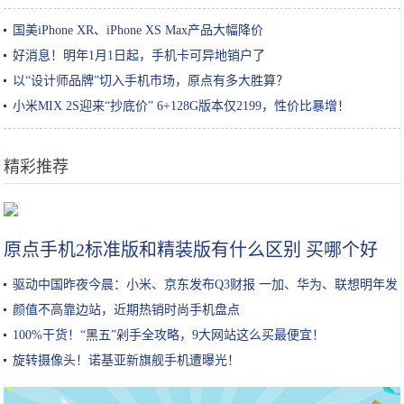
国美iPhone XR、iPhone XS Max产品大幅降价
好消息！明年1月1日起，手机卡可异地销户了
以“设计师品牌”切入手机市场，原点有多大胜算？
小米MIX 2S迎来“抄底价” 6+128G版本仅2199，性价比暴增！
精彩推荐
千万别把脸洗得太干净，你这是在毁容呀
原点手机2标准版和精装版有什么区别 买哪个好
驱动中国昨夜今晨：小米、京东发布Q3财报 一加、华为、联想明年发
布5G手机
颜值不高靠边站，近期热销时尚手机盘点
100%干货！“黑五”剁手全攻略，9大网站这么买最便宜！
旋转摄像头！诺基亚新旗舰手机遭曝光！