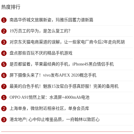
热度排行
1
南昌华侨城文旅展新姿，玛雅乐园蓄力谱新篇
2
19万员工的华为，是怎么复工的？
3
对京东天猫电商渠道的误解，让一些家电厂商今后2年走向死胡
同
4
盘点那些百玩不厌的精品手机游戏
5
是否都留着，苹果最经典的手机，iPhone4S黑白情侣手机
6
屏下摄像头来了！vivo发布APEX 2020概念手机
7
最美的白色手机！魅族15汝窑白手感真舒服！完美的备用机
1
OPPO A91悄然上架：水滴屏+4000mAh电池
2
上海单身，微信附近相亲社区，单身会员库
3
港龙地产| 心中仰止唯鉴品质，一府翰林以致匠心