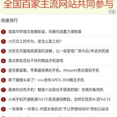
广告
热度排行
1
南昌华侨城文旅展新姿，玛雅乐园蓄力谱新篇
2
19万员工的华为，是怎么复工的？
3
对京东天猫电商渠道的误解，让一些家电厂商今后2年走向死胡
同
4
盘点那些百玩不厌的精品手机游戏
5
是否都留着，苹果最经典的手机，iPhone4S黑白情侣手机
6
屏下摄像头来了！vivo发布APEX 2020概念手机
7
最美的白色手机！魅族15汝窑白手感真舒服！完美的备用机
1
小米手机开通联通VoLTE高清通话教程，怎样实现双4G双VoLTE
2
一张保单 一份爱心 中国太保启动“不让梦想咕咕叫”特别公益活