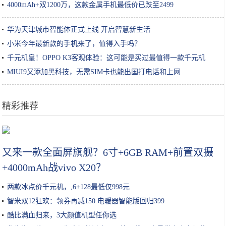
4000mAh+双1200万，这款金属手机最低价已跌至2499
华为天津城市智能体正式上线 开启智慧新生活
小米今年最新款的手机来了，值得入手吗？
千元机皇！OPPO K3客观体验：这可能是买过最值得一款千元机
MIUI9又添加黑科技，无需SIM卡也能出国打电话和上网
精彩推荐
有种“整容”叫杨紫露额头，当掀起刘海后，网友：这气场很足
又来一款全面屏旗舰？6寸+6GB RAM+前置双摄
+4000mAh战vivo X20？
两款冰点价千元机，,6+128最低仅998元
智米双12狂欢：领券再减150 电暖器智能版回归399
酷比满血归来，3大颜值机型任你选