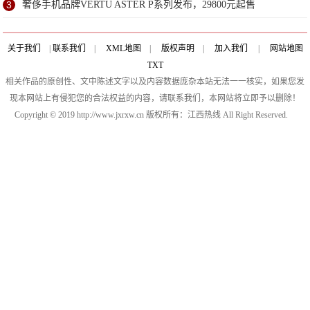
动
3
奢侈手机品牌VERTU ASTER P系列发布，29800元起售
关于我们
|
联系我们
|
XML地图
|
版权声明
|
加入我们
|
网站地图
TXT
相关作品的原创性、文中陈述文字以及内容数据庞杂本站无法一一核实，如果您发
现本网站上有侵犯您的合法权益的内容，请联系我们，本网站将立即予以删除！
Copyright © 2019 http://www.jxrxw.cn 版权所有：江西热线 All Right Reserved.