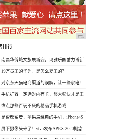
广告
度排行
南昌华侨城文旅展新姿，玛雅乐园蓄力谱新
篇
19万员工的华为，是怎么复工的？
对京东天猫电商渠道的误解，让一些家电厂
商今后2年走向死胡同
手机扩容一定选对内存卡，够大够快才是王
道！
盘点那些百玩不厌的精品手机游戏
是否都留着，苹果最经典的手机，iPhone4S
黑白情侣手机
屏下摄像头来了！vivo发布APEX 2020概念