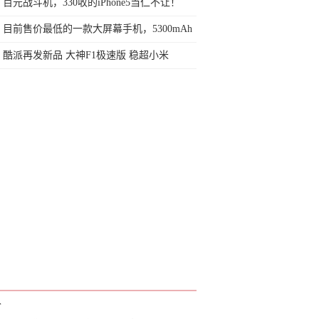
手机
百元战斗机，330收的iPhone5当仁不让！
目前售价最低的一款大屏幕手机，5300mAh
电池最低价1399
酷派再发新品 大神F1极速版 稳超小米
T