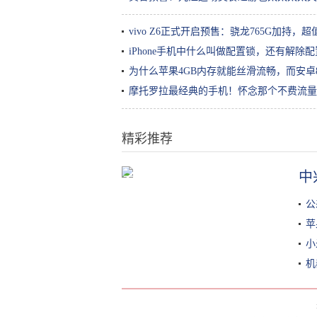
vivo Z6正式开启预售：骁龙765G加持，超
iPhone手机中什么叫做配置锁，还有解除
为什么苹果4GB内存就能丝滑流畅，而安卓
摩托罗拉最经典的手机！怀念那个不费流量
精彩推荐
中
下一款6元皮肤即将揭晓！新觉醒之
战抢先看：全屏大，人人无限连
公
苹
小
机