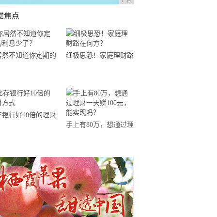
广告
觉焦点
居然不知道你定期的
细极思恐！家庭理财路
息少了？
在何方？
存银行好10倍的理财
手上有80万，想通过理
式
财一天赚100元，能实
现吗？