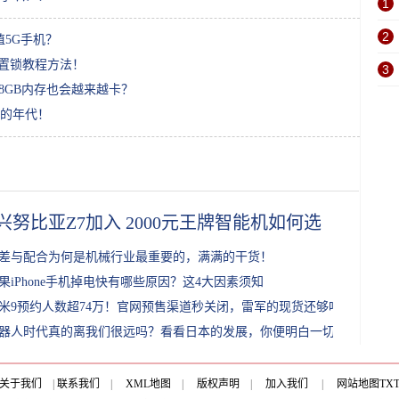
1
2
值5G手机？
配置锁教程方法！
3
8GB内存也会越来越卡？
的年代！
兴努比亚Z7加入 2000元王牌智能机如何选
差与配合为何是机械行业最重要的，满满的干货！
果iPhone手机掉电快有哪些原因？这4大因素须知
米9预约人数超74万！官网预售渠道秒关闭，雷军的现货还够吗？
器人时代真的离我们很远吗？看看日本的发展，你便明白一切
关于我们
|
联系我们
|
XML地图
|
版权声明
|
加入我们
|
网站地图
TX