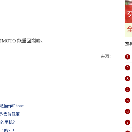
MOTO 能重回巅峰。
热
来源：
1
2
3
4
5
作iPhone
6
理键/售价低廉
7
样的手机？
了叭？！