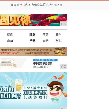
互联网违法和不良信息举报电话：962000
广告
楼盘
理财
疾病
养生
出国
手游
网游
单机
广告