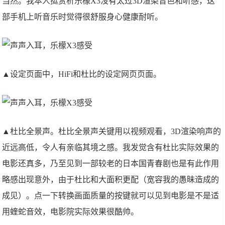
当然。我本人挺赏析乐檬X3沒有太过3D渲染音色和听感，这
部手机上听音乐时觉得很舒服身心健康耐听。
▲设定页面中，HiFi和杜比的设定网页页面。
▲杜比全景声。杜比全景声关键用以视频观看，3D渲染响声的
近远高低，令人有亲临其境之感。我发觉含有杜比实际效果的
电影还真多，乃至见到一部较老的日本国青春剧也是有此作用
略感出现意外，由于杜比和大面积更配（宽容我的愚昧造成的
成见）。点一下转换画面质量的按键就可以见到电影是不是适
用蝰蛇音效，电影院实际效果很酷帅。