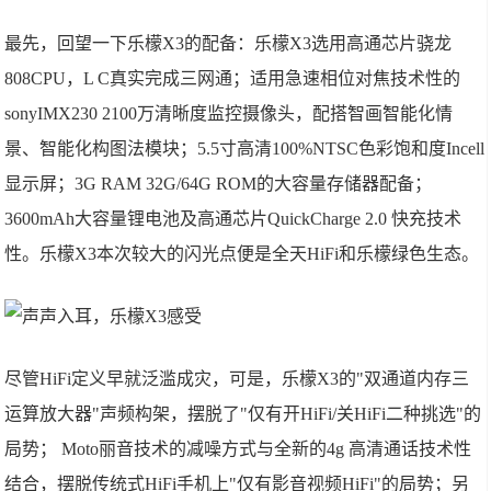
最先，回望一下乐檬X3的配备：乐檬X3选用高通芯片骁龙
808CPU，L C真实完成三网通；适用急速相位对焦技术性的
sonyIMX230 2100万清晰度监控摄像头，配搭智画智能化情
景、智能化构图法模块；5.5寸高清100%NTSC色彩饱和度Incell
显示屏；3G RAM 32G/64G ROM的大容量存储器配备；
3600mAh大容量锂电池及高通芯片QuickCharge 2.0 快充技术
性。乐檬X3本次较大的闪光点便是全天HiFi和乐檬绿色生态。
尽管HiFi定义早就泛滥成灾，可是，乐檬X3的"双通道内存三
运算放大器"声频构架，摆脱了"仅有开HiFi/关HiFi二种挑选"的
局势； Moto丽音技术的减噪方式与全新的4g 高清通话技术性
结合，摆脱传统式HiFi手机上"仅有影音视频HiFi"的局势；另