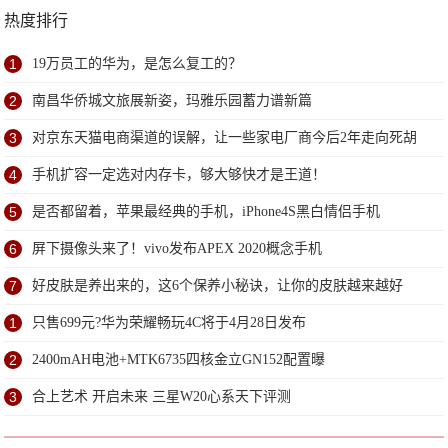
热度排行
1
19万员工的华为，是怎么复工的？
2
南昌华侨城文旅展新姿，玛雅乐园蓄力谱新篇
3
对京东天猫电商渠道的误解，让一些家电厂商今后2年走向死胡
同
4
手机扩容一定选对内存卡，够大够快才是王道！
5
是否都留着，苹果最经典的手机，iPhone4S黑白情侣手机
6
屏下摄像头来了！vivo发布APEX 2020概念手机
7
好皮肤是养出来的，这6个保养小秘诀，让你的皮肤越来越好
1
只售699元?华为荣耀畅玩4C将于4月28日发布
2
2400mAH电池+MTK6735四核金立GN152配置曝
3
合上艺术 开启未来 三星W20心系天下评测