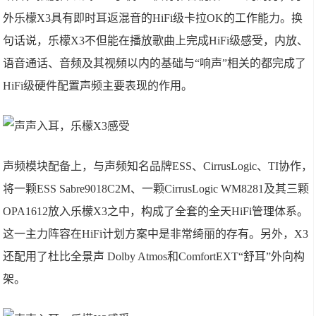
外乐檬X3具有即时耳返混音的HiFi级卡拉OK的工作能力。换
句话说，乐檬X3不但能在播放歌曲上完成HiFi级感受，内放、
语音通话、音频及其视頻以内的基础与“响声”相关的都完成了
HiFi级硬件配置声频主要表现的作用。
声频模块配备上，与声频知名品牌ESS、CirrusLogic、TI协作，
将一颗ESS Sabre9018C2M、一颗CirrusLogic WM8281及其三颗
OPA1612放入乐檬X3之中，构成了全套的全天HiFi管理体系。
这一主力阵容在HiFi计划方案中是非常绮丽的存有。另外，X3
还配用了杜比全景声 Dolby Atmos和ComfortEXT“舒耳”外向构
架。