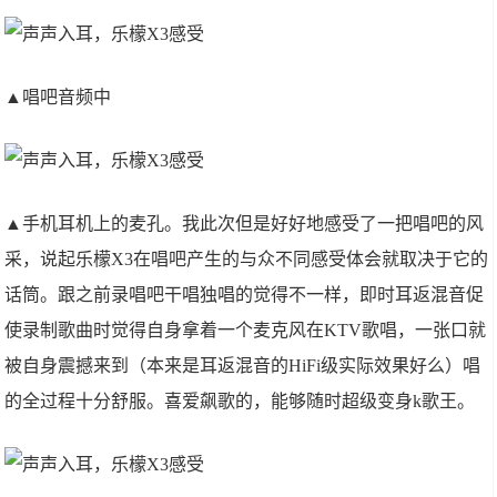
▲唱吧音频中
▲手机耳机上的麦孔。我此次但是好好地感受了一把唱吧的风
采，说起乐檬X3在唱吧产生的与众不同感受体会就取决于它的
话筒。跟之前录唱吧干唱独唱的觉得不一样，即时耳返混音促
使录制歌曲时觉得自身拿着一个麦克风在KTV歌唱，一张口就
被自身震撼来到（本来是耳返混音的HiFi级实际效果好么）唱
的全过程十分舒服。喜爱飙歌的，能够随时超级变身k歌王。