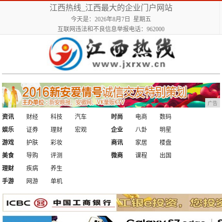
江西热线_江西最大的企业门户网站
今天是：2026年8月7日 星期五
互联网违法和不良信息举报电话：962000
广告
资讯
财经
科技
汽车
时尚
电商
数码
娱乐
证券
理财
宏观
企业
八卦
明星
游戏
护肤
彩妆
商讯
家居
楼盘
美食
导购
评测
微商
课程
出国
理财
疾病
养生
手游
网游
单机