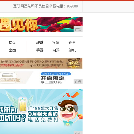
互联网违法和不良信息举报电话：962000
广告
楼盘
理财
疾病
养生
出国
手游
网游
单机
广告