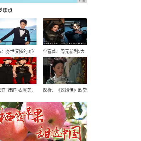
广告
觉焦点
点：身世凄惨的3位
金喜善、周元新剧5大
0后明星，个个在逆境
烧脑看点！被封2020最
闪闪发光
精彩的穿越韩剧
蓓穿“挂脖”衣真美，
探析：《甄嬛传》欣常
西裤高筒靴气质出
在有没有女儿，《琅琊
，一头卷毛更加迷人
榜》静妃进宫多少年？