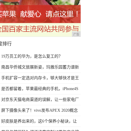
广告
度排行
19万员工的华为，是怎么复工的？
南昌华侨城文旅展新姿，玛雅乐园蓄力谱新
篇
手机扩容一定选对内存卡，够大够快才是王
道！
是否都留着，苹果最经典的手机，iPhone4S
黑白情侣手机
对京东天猫电商渠道的误解，让一些家电厂
商今后2年走向死胡同
屏下摄像头来了！vivo发布APEX 2020概念
手机
好皮肤是养出来的，这6个保养小秘诀，让