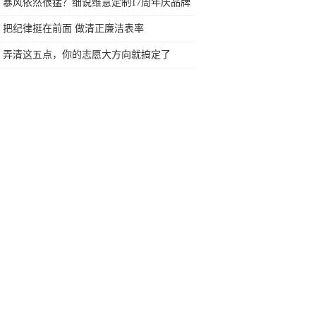
你的皮肤越来越好
暴风依然很猛？细说维意定制17周年庆品牌
风暴×环保升级战略
把纪律挺在前面 做清正廉洁表率
弄清这五点，你的志愿大方向就搞定了