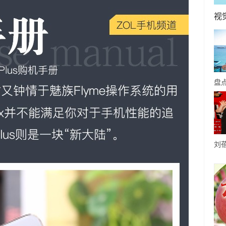
视
盘
8
中
刘
配
挑